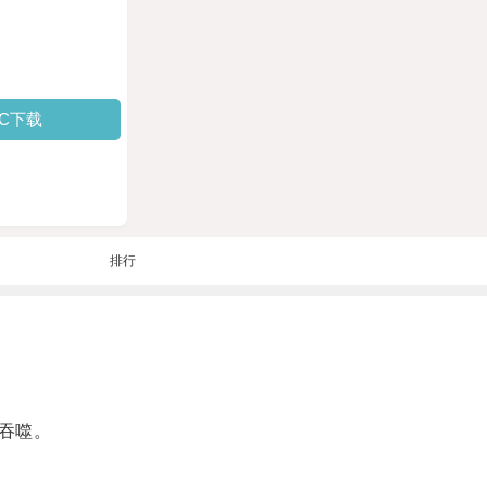
PC下载
排行
吞噬。