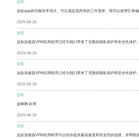
游客
这款app的功能非常强大，可以满足我所有的工作需求。我可以使用它来
2025-08-28
游客
这款加速器VPM应用程序已经为我们带来了无限的隐私保护和安全性保护
2025-08-28
游客
这款加速器VPM应用程序已经为我们带来了无限的隐私保护和安全性保护
2025-08-28
游客
超棒啊 好用
2025-08-28
游客
这款加速器VPM应用程序可以给你提供最高速度和安全性的连接，并帮助