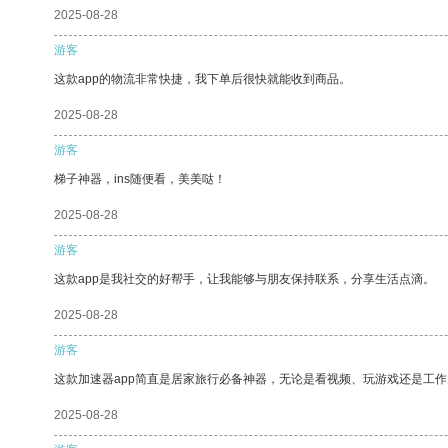
2025-08-28
游客
这款app的物流非常快捷，我下单后很快就能收到商品。
2025-08-28
游客
梯子神器，ins随便看，美美哒！
2025-08-28
游客
这款app是我社交的好帮手，让我能够与朋友保持联系，分享生活点滴。
2025-08-28
游客
这款加速器app简直是居家旅行必备神器，无论是看视频、玩游戏还是工
2025-08-28