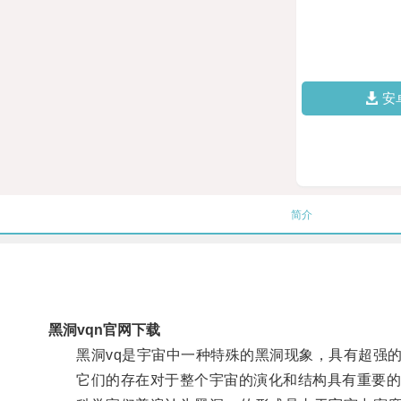
安
简介
黑洞vqn官网下载
黑洞vq是宇宙中一种特殊的黑洞现象，具有超强的
它们的存在对于整个宇宙的演化和结构具有重要的