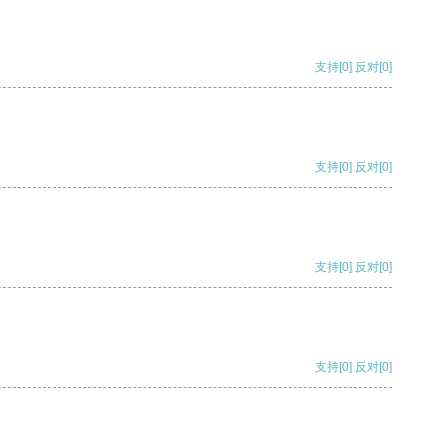
支持
[0]
反对
[0]
支持
[0]
反对
[0]
支持
[0]
反对
[0]
支持
[0]
反对
[0]