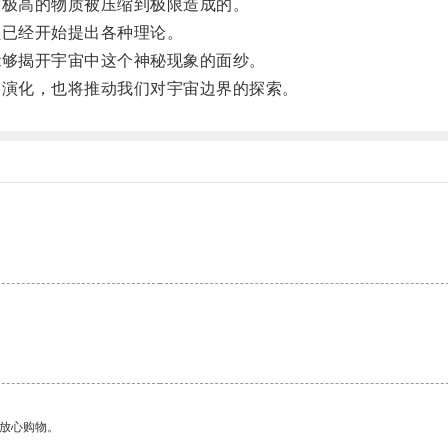
极高的物质被压缩到极限造成的。
已经开始提出各种理论。
够揭开宇宙中这个神秘现象的面纱。
演化，也将推动我们对宇宙边界的探索。
够放心购物。