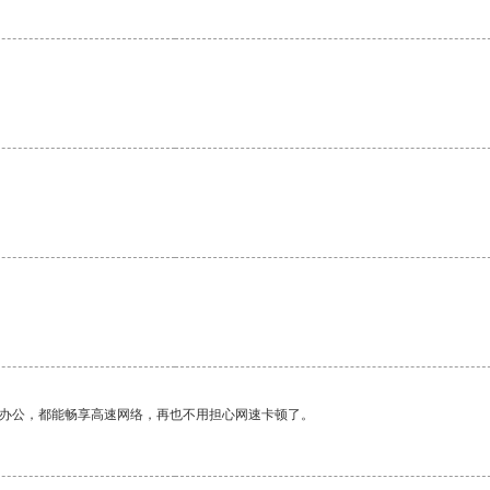
作办公，都能畅享高速网络，再也不用担心网速卡顿了。