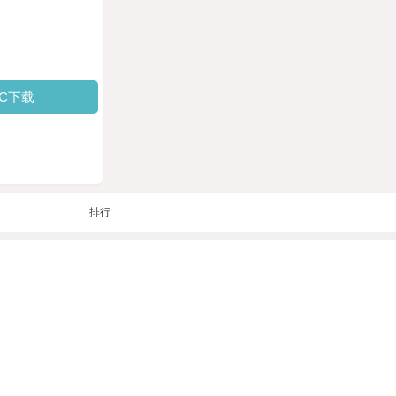
PC下载
排行