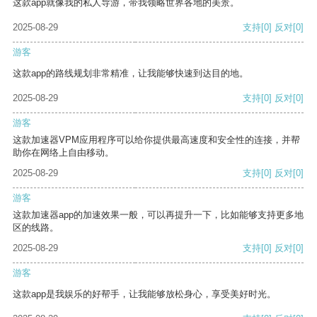
这款app就像我的私人导游，带我领略世界各地的美景。
2025-08-29
支持
[0]
反对
[0]
游客
这款app的路线规划非常精准，让我能够快速到达目的地。
2025-08-29
支持
[0]
反对
[0]
游客
这款加速器VPM应用程序可以给你提供最高速度和安全性的连接，并帮
助你在网络上自由移动。
2025-08-29
支持
[0]
反对
[0]
游客
这款加速器app的加速效果一般，可以再提升一下，比如能够支持更多地
区的线路。
2025-08-29
支持
[0]
反对
[0]
游客
这款app是我娱乐的好帮手，让我能够放松身心，享受美好时光。