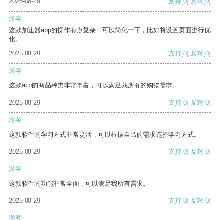
2025-08-29
支持
[0]
反对
[0]
游客
这款加速器app的操作有点复杂，可以简化一下，比如将设置页面进行优
化。
2025-08-29
支持
[0]
反对
[0]
游客
这款app的商品种类非常丰富，可以满足我所有的购物需求。
2025-08-29
支持
[0]
反对
[0]
游客
这款软件的学习方式非常灵活，可以根据自己的需求选择学习方式。
2025-08-29
支持
[0]
反对
[0]
游客
这款软件的功能非常全面，可以满足我所有需求。
2025-08-29
支持
[0]
反对
[0]
游客