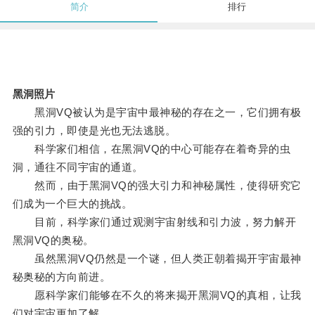
简介
排行
黑洞照片
黑洞VQ被认为是宇宙中最神秘的存在之一，它们拥有极
强的引力，即使是光也无法逃脱。
科学家们相信，在黑洞VQ的中心可能存在着奇异的虫
洞，通往不同宇宙的通道。
然而，由于黑洞VQ的强大引力和神秘属性，使得研究它
们成为一个巨大的挑战。
目前，科学家们通过观测宇宙射线和引力波，努力解开
黑洞VQ的奥秘。
虽然黑洞VQ仍然是一个谜，但人类正朝着揭开宇宙最神
秘奥秘的方向前进。
愿科学家们能够在不久的将来揭开黑洞VQ的真相，让我
们对宇宙更加了解。