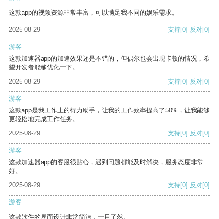
这款app的视频资源非常丰富，可以满足我不同的娱乐需求。
2025-08-29
支持
[0]
反对
[0]
游客
这款加速器app的加速效果还是不错的，但偶尔也会出现卡顿的情况，希
望开发者能够优化一下。
2025-08-29
支持
[0]
反对
[0]
游客
这款app是我工作上的得力助手，让我的工作效率提高了50%，让我能够
更轻松地完成工作任务。
2025-08-29
支持
[0]
反对
[0]
游客
这款加速器app的客服很贴心，遇到问题都能及时解决，服务态度非常
好。
2025-08-29
支持
[0]
反对
[0]
游客
这款软件的界面设计非常简洁，一目了然。