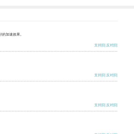
好的加速效果。
支持
[0]
反对
[0]
支持
[0]
反对
[0]
支持
[0]
反对
[0]