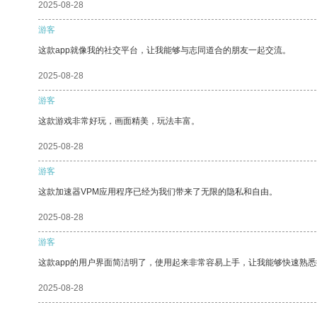
2025-08-28
游客
这款app就像我的社交平台，让我能够与志同道合的朋友一起交流。
2025-08-28
游客
这款游戏非常好玩，画面精美，玩法丰富。
2025-08-28
游客
这款加速器VPM应用程序已经为我们带来了无限的隐私和自由。
2025-08-28
游客
这款app的用户界面简洁明了，使用起来非常容易上手，让我能够快速熟
2025-08-28