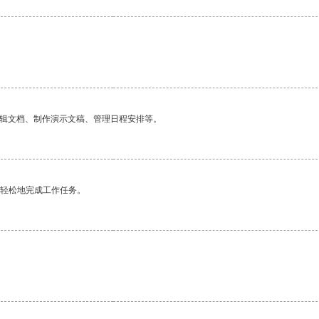
编辑文档、制作演示文稿、管理日程安排等。
更轻松地完成工作任务。