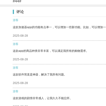
#44#
评论
游客
这款加速器app的功能有点单一，可以增加一些新功能。比如，可以增加
2025-08-28
游客
这款app的商品种类非常丰富，可以满足我所有的购物需求。
2025-08-28
游客
这款软件简直是神器，解决了我所有问题。
2025-08-28
游客
这款游戏的剧情非常感人，让我久久不能忘怀。