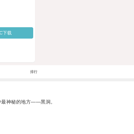
PC下载
排行
中最神秘的地方——黑洞。