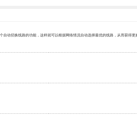
一个自动切换线路的功能，这样就可以根据网络情况自动选择最优的线路，从而获得更