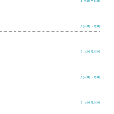
支持
[0]
反对
[0]
支持
[0]
反对
[0]
支持
[0]
反对
[0]
支持
[0]
反对
[0]
支持
[0]
反对
[0]