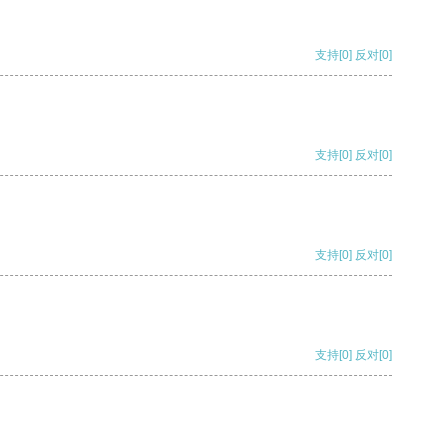
支持
[0]
反对
[0]
支持
[0]
反对
[0]
支持
[0]
反对
[0]
支持
[0]
反对
[0]