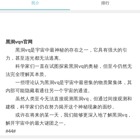
简介
排行
黑洞vqn官网
黑洞vq是宇宙中最神秘的存在之一，它具有强大的引
力，甚至连光都无法逃离。
科学家们一直在试图探索黑洞vq的奥秘，但至今仍然无
法完全理解其本质。
一些理论认为黑洞vq是宇宙中最密集的物质聚集体，其
内部可能隐藏着通往另一个宇宙的通道。
虽然人类至今无法直接观测黑洞vq，但通过间接观测和
建模，科学家们仍在努力揭开这个神秘现象的面纱。
或许在将来的某一天，我们能够更深入地了解黑洞vq，
解开宇宙中的最大谜团之一。
#44#