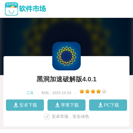
黑洞加速破解版4.0.1
工具
|
时间：2025-10-24
|
安卓下载
苹果下载
PC下载
安卓市场，安全绿色