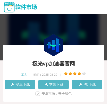
极光vp加速器官网
工具
|
时间：2025-08-29
|
安卓下载
苹果下载
PC下载
安卓市场，安全绿色