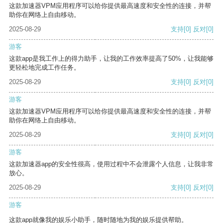
这款加速器VPM应用程序可以给你提供最高速度和安全性的连接，并帮
助你在网络上自由移动。
2025-08-29
支持
[0]
反对
[0]
游客
这款app是我工作上的得力助手，让我的工作效率提高了50%，让我能够
更轻松地完成工作任务。
2025-08-29
支持
[0]
反对
[0]
游客
这款加速器VPM应用程序可以给你提供最高速度和安全性的连接，并帮
助你在网络上自由移动。
2025-08-29
支持
[0]
反对
[0]
游客
这款加速器app的安全性很高，使用过程中不会泄露个人信息，让我非常
放心。
2025-08-29
支持
[0]
反对
[0]
游客
这款app就像我的娱乐小助手，随时随地为我的娱乐提供帮助。