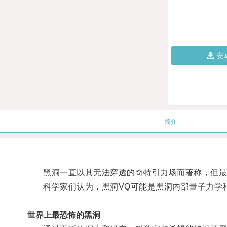
安
简介
黑洞一直以其无法穿透的奇特引力场而著称，但最新
科学家们认为，黑洞VQ可能是黑洞内部量子力学和
世界上最恐怖的黑洞