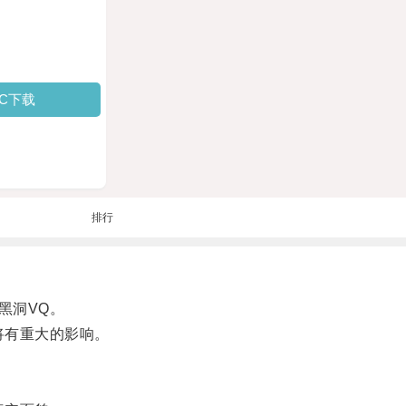
PC下载
排行
黑洞VQ。
将有重大的影响。