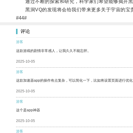
通过不断的探索和研究，科学家们希望能够揭开黑洞
黑洞VQ的发现将会给我们带来更多关于宇宙的宝贵
#44#
评论
游客
这款游戏的剧情非常感人，让我久久不能忘怀。
2025-10-05
游客
这款加速器app的操作有点复杂，可以简化一下，比如将设置页面进行优化
2025-10-05
游客
这个是app神器
2025-10-05
游客