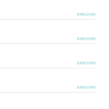
支持
[0]
反对
[0]
支持
[0]
反对
[0]
支持
[0]
反对
[0]
支持
[0]
反对
[0]