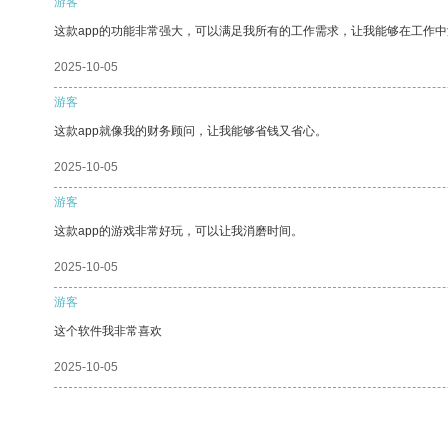
游客
这款app的功能非常强大，可以满足我所有的工作需求，让我能够在工作
2025-10-05
游客
这款app就像我的财务顾问，让我能够省钱又省心。
2025-10-05
游客
这款app的游戏非常好玩，可以让我消磨时间。
2025-10-05
游客
这个软件我非常喜欢
2025-10-05