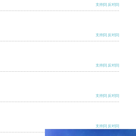
支持
[0]
反对
[0]
支持
[0]
反对
[0]
支持
[0]
反对
[0]
支持
[0]
反对
[0]
支持
[0]
反对
[0]