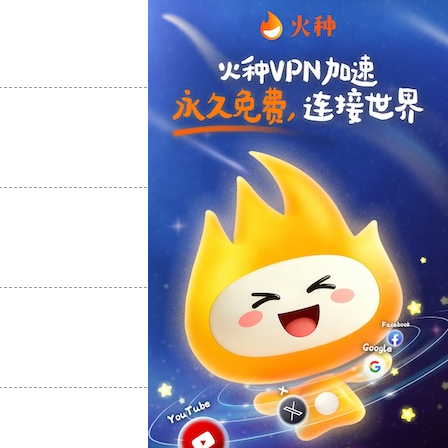
支持
[0]
反对
[0]
支持
[0]
反对
[0]
支持
[0]
反对
[0]
支持
[0]
反对
[0]