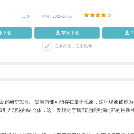
工具
|
时间：2025-10-05
|
卓下载
苹果下载
安卓市场，安全绿色
的研究发现，黑洞内部可能存在量子现象，这种现象被称为
引力理论的结合体，这一发现对于我们理解黑洞内部的性质