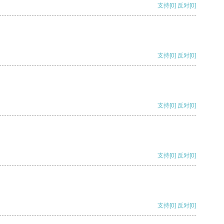
支持
[0]
反对
[0]
支持
[0]
反对
[0]
支持
[0]
反对
[0]
支持
[0]
反对
[0]
支持
[0]
反对
[0]