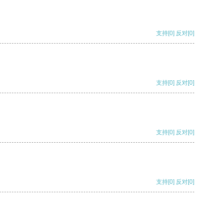
支持
[0]
反对
[0]
支持
[0]
反对
[0]
支持
[0]
反对
[0]
支持
[0]
反对
[0]