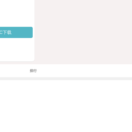
PC下载
排行