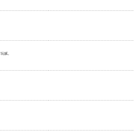
有玩腻。
。