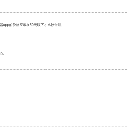
器app的价格应该在50元以下才比较合理。
心。