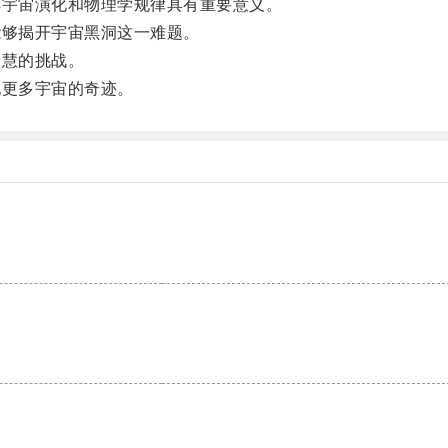
宇宙演化和物理学规律具有重要意义。
够揭开宇宙黑洞这一难题。
慧的挑战。
更多宇宙的奇迹。