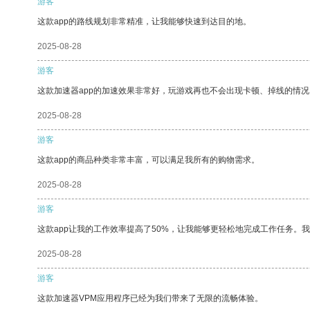
游客
这款app的路线规划非常精准，让我能够快速到达目的地。
2025-08-28
游客
这款加速器app的加速效果非常好，玩游戏再也不会出现卡顿、掉线的情况
2025-08-28
游客
这款app的商品种类非常丰富，可以满足我所有的购物需求。
2025-08-28
游客
这款app让我的工作效率提高了50%，让我能够更轻松地完成工作任务。
2025-08-28
游客
这款加速器VPM应用程序已经为我们带来了无限的流畅体验。