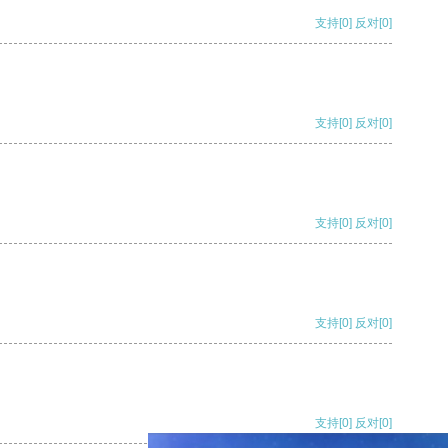
支持
[0]
反对
[0]
支持
[0]
反对
[0]
支持
[0]
反对
[0]
支持
[0]
反对
[0]
支持
[0]
反对
[0]