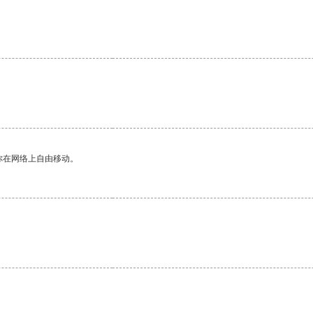
你在网络上自由移动。
。