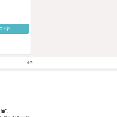
PC下载
排行
涌”。