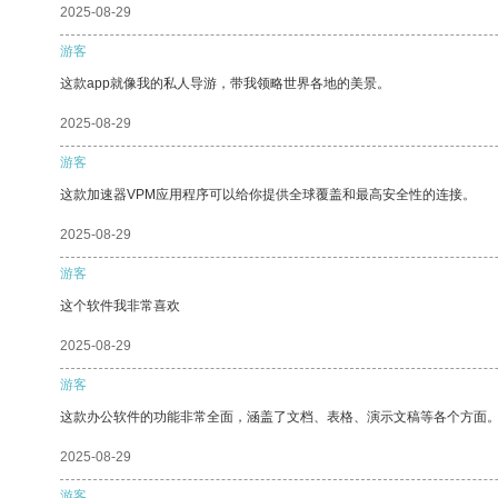
2025-08-29
游客
这款app就像我的私人导游，带我领略世界各地的美景。
2025-08-29
游客
这款加速器VPM应用程序可以给你提供全球覆盖和最高安全性的连接。
2025-08-29
游客
这个软件我非常喜欢
2025-08-29
游客
这款办公软件的功能非常全面，涵盖了文档、表格、演示文稿等各个方面
2025-08-29
游客