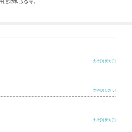
的运动和形态等。
支持
[0]
反对
[0]
支持
[0]
反对
[0]
支持
[0]
反对
[0]