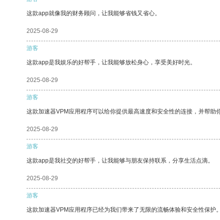
这款app就像我的财务顾问，让我能够省钱又省心。
2025-08-29
游客
这款app是我娱乐的好帮手，让我能够放松身心，享受美好时光。
2025-08-29
游客
这款加速器VPM应用程序可以给你提供最高速度和安全性的连接，并帮助
2025-08-29
游客
这款app是我社交的好帮手，让我能够与朋友保持联系，分享生活点滴。
2025-08-29
游客
这款加速器VPM应用程序已经为我们带来了无限的流畅体验和安全性保护